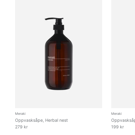
Meraki
Meraki
Oppvasksåpe, Herbal nest
Oppvasksåp
279 kr
199 kr