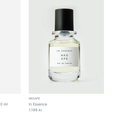
NKDAPE
0 ml
In Essence
1.199 kr