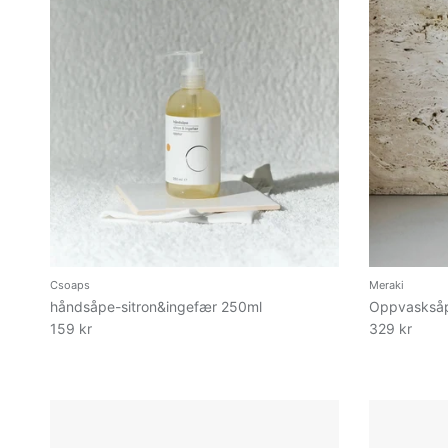
Csoaps
Meraki
håndsåpe-sitron&ingefær 250ml
Oppvasksåp
159 kr
329 kr