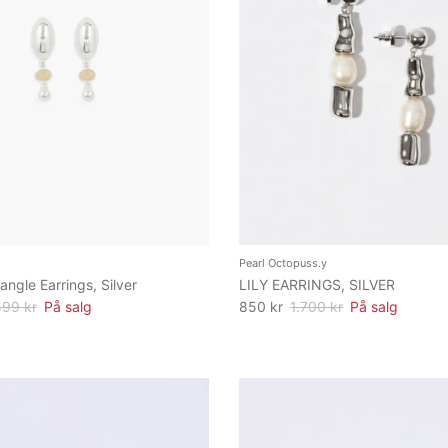
Pearl Octopuss.y
angle Earrings, Silver
LILY EARRINGS, SILVER
499 kr
På salg
850 kr
1.700 kr
På salg