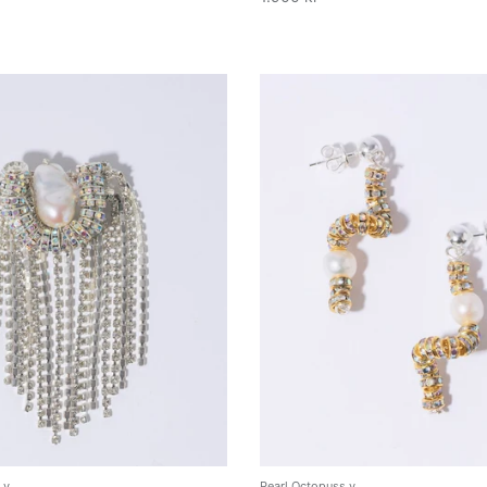
.y
Pearl Octopuss.y