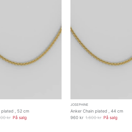
JOSEPHINE
 plated , 52 cm
Anker Chain plated , 44 cm
800 kr
På salg
960 kr
1.600 kr
På salg