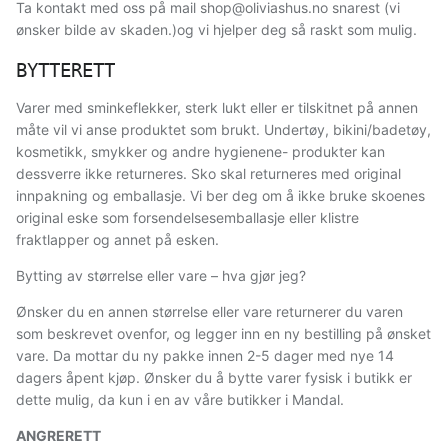
Ta kontakt med oss på mail shop@oliviashus.no snarest (vi
ønsker bilde av skaden.)og vi hjelper deg så raskt som mulig.
BYTTERETT
Varer med sminkeflekker, sterk lukt eller er tilskitnet på annen
måte vil vi anse produktet som brukt. Undertøy, bikini/badetøy,
kosmetikk, smykker og andre hygienene- produkter kan
dessverre ikke returneres. Sko skal returneres med original
innpakning og emballasje. Vi ber deg om å ikke bruke skoenes
original eske som forsendelsesemballasje eller klistre
fraktlapper og annet på esken.
Bytting av størrelse eller vare – hva gjør jeg?
Ønsker du en annen størrelse eller vare returnerer du varen
som beskrevet ovenfor, og legger inn en ny bestilling på ønsket
vare. Da mottar du ny pakke innen 2-5 dager med nye 14
dagers åpent kjøp. Ønsker du å bytte varer fysisk i butikk er
dette mulig, da kun i en av våre butikker i Mandal.
ANGRERETT