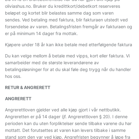
oliviashus.no. Bruker du kredittkort/debetkort reserveres
beløpet og kortet blir belastes samme dag som varen
sendes. Ved betaling med faktura, blir fakturaen utstedt ved
forsendelse av varen. Betalingsfristen fremgår av fakturaen og
er på minimum 14 dager fra mottak.
Kjøpere under 18 år kan ikke betale med etterfølgende faktura
Du kan velge mellom å betale med vipps, kort eller faktura. Vi
samarbeider med de største leverandørene av
betalingsløsninger for at du skal føle deg trygg når du handler
hos oss.
RETUR & ANGRERETT
ANGRERETT
Angrerettloven gjelder ved alle kjøp gjort i vår nettbutikk.
Angreretten er på 14 dager (jf. Angrerettloven § 20). I denne
perioden kan du uten forpliktelser sende tilbake varene du har
mottatt. Det forutsettes at varen kan levers tilbake i samme
stand som den var ved kjøp. Angrefristen begynner å løpe fra