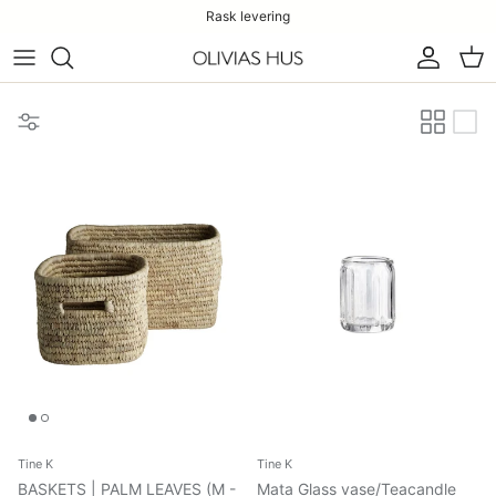
Rask levering
Konto
Han
Tine K
Tine K
BASKETS | PALM LEAVES (M -
Mata Glass vase/Teacandle