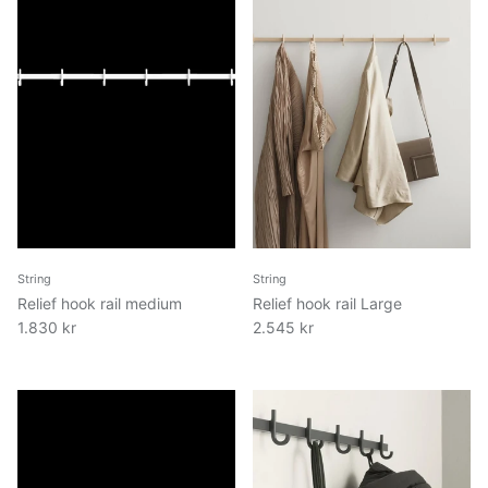
String
String
Relief hook rail medium
Relief hook rail Large
1.830 kr
2.545 kr