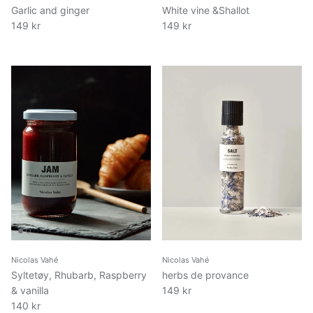
Garlic and ginger
White vine &Shallot
149 kr
149 kr
Nicolas Vahé
Nicolas Vahé
Syltetøy, Rhubarb, Raspberry
herbs de provance
& vanilla
149 kr
140 kr