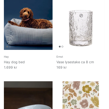
Hay
Ernst
Hay dog bed
Vase lysestake ca 8 cm
1.699 kr
169 kr