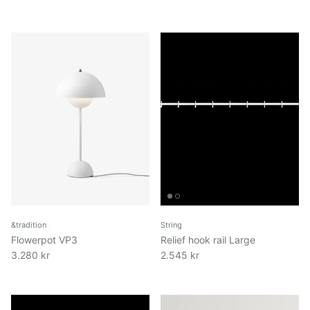
&tradition
String
Flowerpot VP3
Relief hook rail Large
3.280 kr
2.545 kr