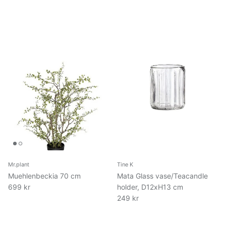
Mr.plant
Tine K
Muehlenbeckia 70 cm
Mata Glass vase/Teacandle
699 kr
holder, D12xH13 cm
249 kr