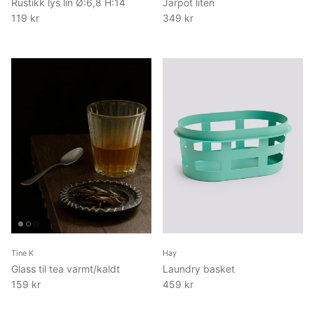
Rustikk lys lin Ø:6,8 H:14
Jarpot liten
119 kr
349 kr
Tine K
Hay
Glass til tea varmt/kaldt
Laundry basket
159 kr
459 kr