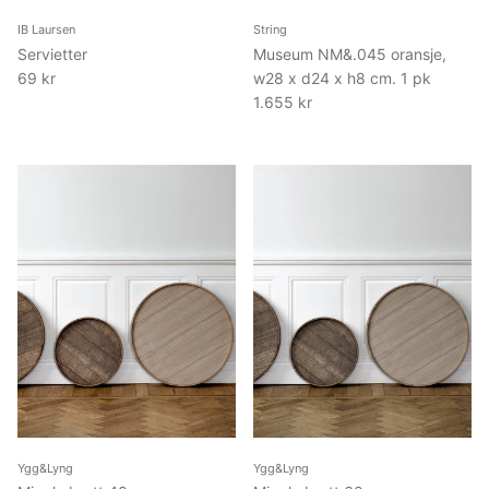
IB Laursen
String
Servietter
Museum NM&.045 oransje,
69 kr
w28 x d24 x h8 cm. 1 pk
1.655 kr
Ygg&Lyng
Ygg&Lyng