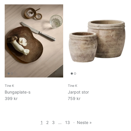
Tine K
Tine K
Bungaplate-s
Jarpot stor
399 kr
759 kr
1
2
3
…
13
·
Neste »