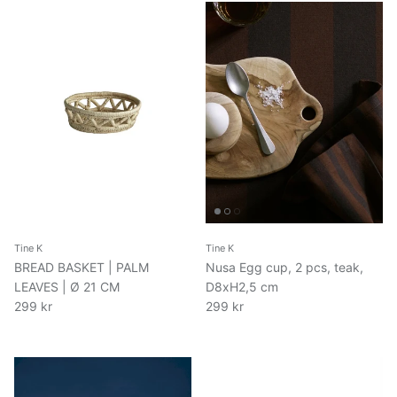
Tine K
Tine K
BREAD BASKET | PALM
Nusa Egg cup, 2 pcs, teak,
LEAVES | Ø 21 CM
D8xH2,5 cm
299 kr
299 kr