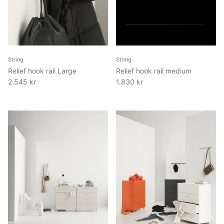
String
String
Relief hook rail Large
Relief hook rail medium
2.545 kr
1.830 kr