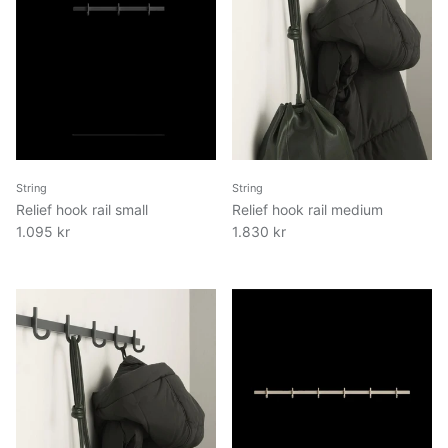
String
String
Relief hook rail small
Relief hook rail medium
1.095 kr
1.830 kr