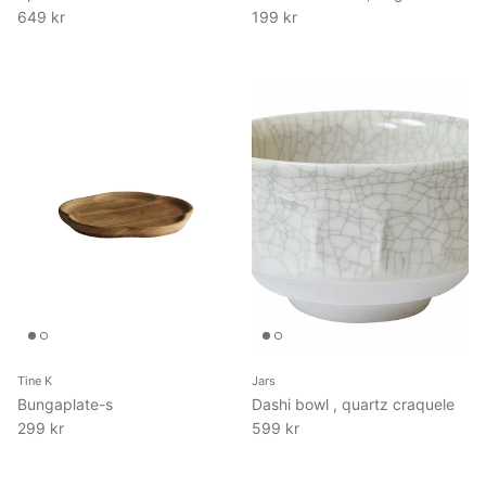
649 kr
199 kr
Tine K
Jars
Bungaplate-s
Dashi bowl , quartz craquele
299 kr
599 kr