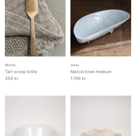
Woods
serax
Tart scoop knife
Marcel bowl medium
359 kr
1.199 kr