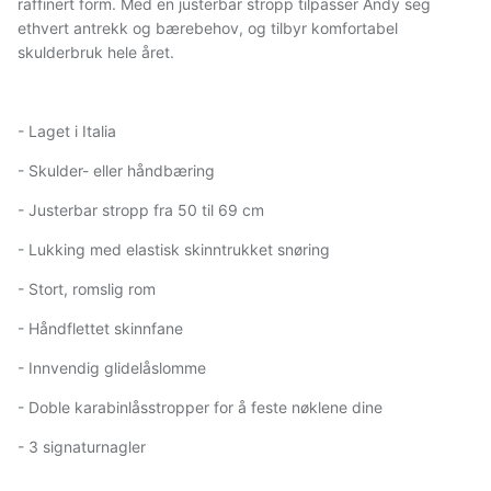
raffinert form. Med en justerbar stropp tilpasser Andy seg
ethvert antrekk og bærebehov, og tilbyr komfortabel
skulderbruk hele året.
- Laget i Italia
- Skulder- eller håndbæring
- Justerbar stropp fra 50 til 69 cm
- Lukking med elastisk skinntrukket snøring
- Stort, romslig rom
- Håndflettet skinnfane
- Innvendig glidelåslomme
- Doble karabinlåsstropper for å feste nøklene dine
- 3 signaturnagler