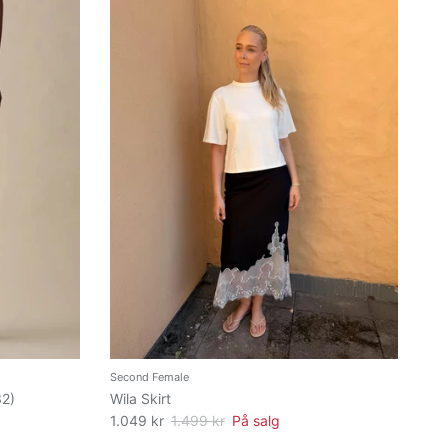
Second Female
32)
Wila Skirt
1.049 kr
1.499 kr
På salg