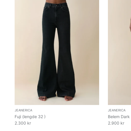
JEANERICA
JEANERICA
Fuji (lengde 32 )
Belem Dark 
2.300 kr
2.900 kr