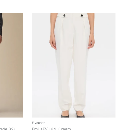
Fiveunits
ngde 32)
EmiliaFV 164, Cream