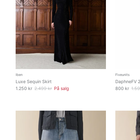
Iben
Fiveunits
Luxe Sequin Skirt
DaphneFV 2
1.250 kr
2.499 kr
På salg
800 kr
1.59