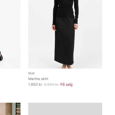
Skall
Marthe skirt
1.950 kr
3.900 kr
På salg