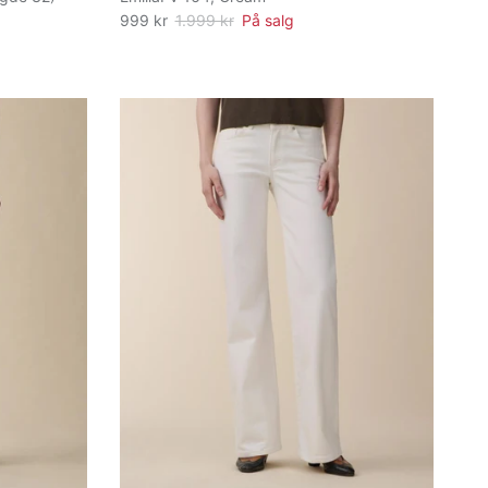
999 kr
1.999 kr
På salg