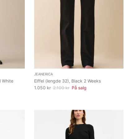
JEANERICA
l White
Eiffel (lengde 32), Black 2 Weeks
1.050 kr
2.100 kr
På salg