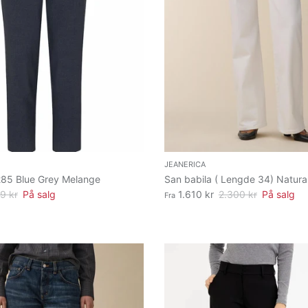
JEANERICA
85 Blue Grey Melange
San babila ( Lengde 34) Natura
9 kr
På salg
1.610 kr
2.300 kr
På salg
Fra