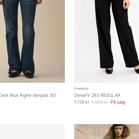
Fiveunits
 Dark Blue Righe (lengde 30)
DenaFV 285 REGULAR
1.119 kr
1.599 kr
På salg