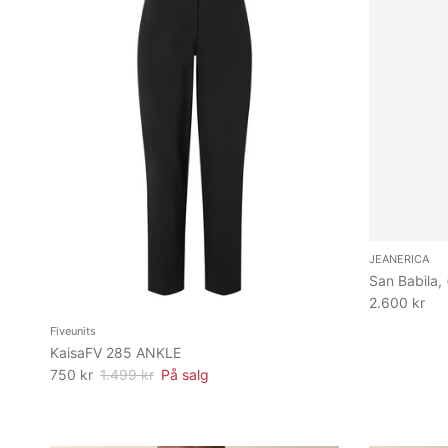
JEANERICA
San Babila,
2.600 kr
Fiveunits
KaisaFV 285 ANKLE
750 kr
1.499 kr
På salg