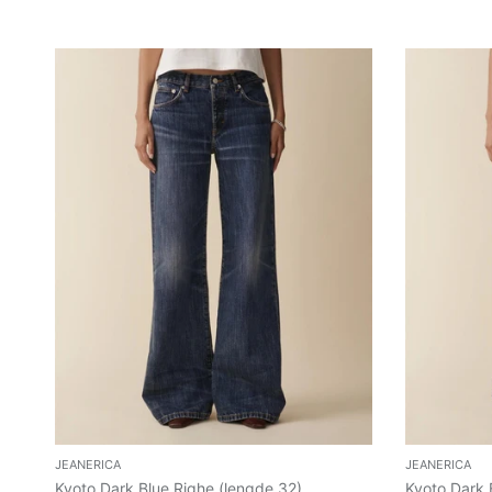
JEANERICA
JEANERICA
Kyoto Dark Blue Righe (lengde 32)
Kyoto Dark 