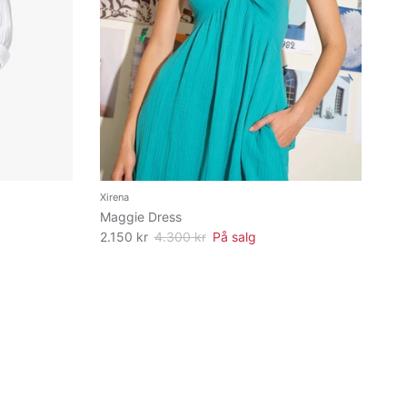
Xirena
Maggie Dress
2.150 kr
4.300 kr
På salg