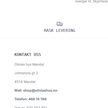
sverger til.
Skjortene 
RASK LEVERING
KONTAKT OSS
Olivias hus Mandal
Johnstons.gt 2
4514 Mandal
Mail: shop@oliviashus.no
Telefon: 468 16 768
Org nr: 920 353 851