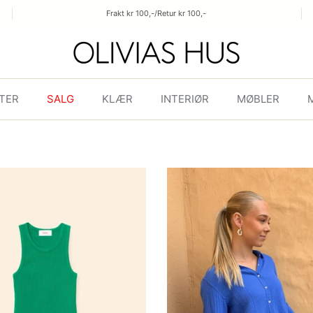
Frakt kr 100,-/Retur kr 100,-
TER
SALG
KLÆR
INTERIØR
MØBLER